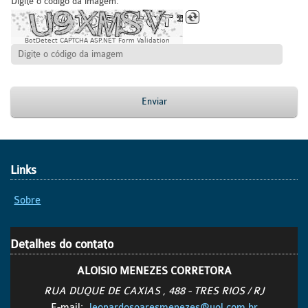
Digite o código da imagem:
BotDetect CAPTCHA ASP.NET Form Validation
Enviar
Links
Sobre
Detalhes do contato
ALOISIO MENEZES CORRETORA
RUA DUQUE DE CAXIAS , 488 - TRES RIOS / RJ
E-mail:
leonardosoaresmenezes@uol.com.br