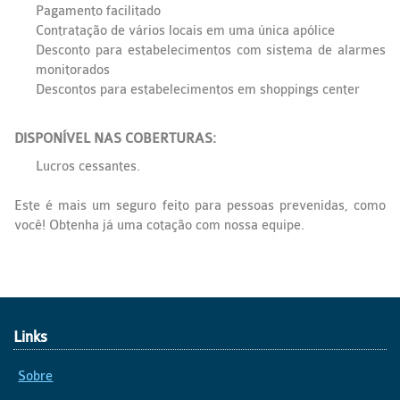
Pagamento facilitado
Contratação de vários locais em uma única apólice
Desconto para estabelecimentos com sistema de alarmes
monitorados
Descontos para estabelecimentos em shoppings center
DISPONÍVEL NAS COBERTURAS:
Lucros cessantes.
Este é mais um seguro feito para pessoas prevenidas, como
você! Obtenha já uma cotação com nossa equipe.
Links
Sobre